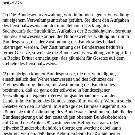
Artikel 87b
(1) Die Bundeswehrverwaltung wird in bundeseigener Verwaltung
mit eigenem Verwaltungsunterbau geführt. Sie dient den Aufgaben
des Personalwesens und der unmittelbaren Deckung des
Sachbedarfs der Streitkräfte. Aufgaben der Beschädigtenversorgung
und des Bauwesens können der Bundeswehrverwaltung nur durch
Bundesgesetz, das der Zustimmung des Bundesrates bedarf,
übertragen werden. Der Zustimmung des Bundesrates bedürfen
ferner Gesetze, soweit sie die Bundeswehrverwaltung zu Eingriffen
in Rechte Dritter ermächtigen; das gilt nicht für Gesetze auf dem
Gebiete des Personalwesens.
(2) Im übrigen können Bundesgesetze, die der Verteidigung
einschließlich des Wehrersatzwesens und des Schutzes der
Zivilbevölkerung dienen, mit Zustimmung des Bundesrates
bestimmen, daß sie ganz oder teilweise in bundeseigener
Verwaltung mit eigenem Verwaltungsunterbau oder von den
Ländern im Auftrage des Bundes ausgeführt werden. Werden solche
Gesetze von den Ländern im Auftrage des Bundes ausgeführt, so
können sie mit Zustimmung des Bundesrates bestimmen, daß die der
Bundesregierung und den zuständigen obersten Bundesbehörden
auf Grund des Artikels 85 zustehenden Befugnisse ganz oder
teilweise Bundesoberbehörden übertragen werden; dabei kann
bestimmt werden, daß diese Behörden beim Erlaß allgemeiner