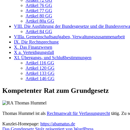
Artikel 72 GG
Artikel 76 GG
Artikel 77 GG
Artikel 80 GG
Artikel 80a GG
VIII. Die Ausführung der Bundesgesetze und die Bundesverwa
Artikel 84 GG
VIIIa. Gemeinschaftsaufgaben, Verwaltungszusammenarbeit
IX. Die Rechtsprechung
X. Das Finanzwesen
X a. Verteidigungsfall
XI. Übergangs- und Schlußbestimmungen
Artikel 116 GG
Artikel 120 GG
Artikel 133 GG
Artikel 146 GG
Kompetenter Rat zum Grundgesetz
Thomas Hummel ist als
Rechtsanwalt für Verfassungsrecht
tätig. Zu 
Kanzlei-Homepage:
https://abamatus.de
Das Grundgesetz
Stolz präsentiert von WordPress