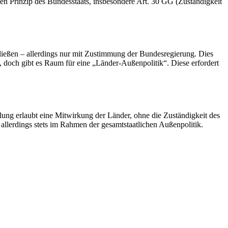
hen Prinzip des Bundesstaats, insbesondere Art. 30 GG (Zuständigkeit
ließen – allerdings nur mit Zustimmung der Bundesregierung. Dies
, doch gibt es Raum für eine „Länder-Außenpolitik“. Diese erfordert
elung erlaubt eine Mitwirkung der Länder, ohne die Zuständigkeit des
llerdings stets im Rahmen der gesamtstaatlichen Außenpolitik.