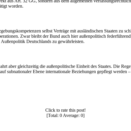
direkt aus Art. 32 GG, sondern aus dem allgemeinen verfassungsrechtlic
ätigt worden.
tzgebungskompetenzen selbst Verträge mit ausländischen Staaten zu sch
erationen. Zwar bleibt der Bund auch hier außenpolitisch federführend
 Außenpolitik Deutschlands zu gewährleisten.
hrt aber gleichzeitig die außenpolitische Einheit des Staates. Die Reg
f subnationaler Ebene internationale Beziehungen gepflegt werden – a
Click to rate this post!
[Total: 0 Average: 0]