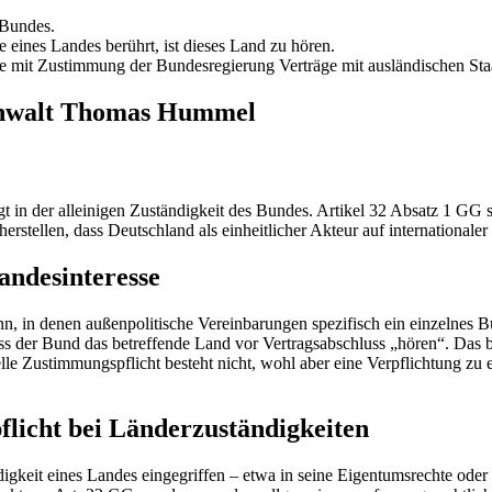
 Bundes.
 eines Landes berührt, ist dieses Land zu hören.
e mit Zustimmung der Bundesregierung Verträge mit ausländischen Staa
sanwalt Thomas Hummel
in der alleinigen Zuständigkeit des Bundes. Artikel 32 Absatz 1 GG stel
rstellen, dass Deutschland als einheitlicher Akteur auf internationaler 
andesinteresse
n, in denen außenpolitische Vereinbarungen spezifisch ein einzelnes Bu
ss der Bund das betreffende Land vor Vertragsabschluss „hören“. Das 
le Zustimmungspflicht besteht nicht, wohl aber eine Verpflichtung zu 
licht bei Länderzuständigkeiten
ändigkeit eines Landes eingegriffen – etwa in seine Eigentumsrechte ode